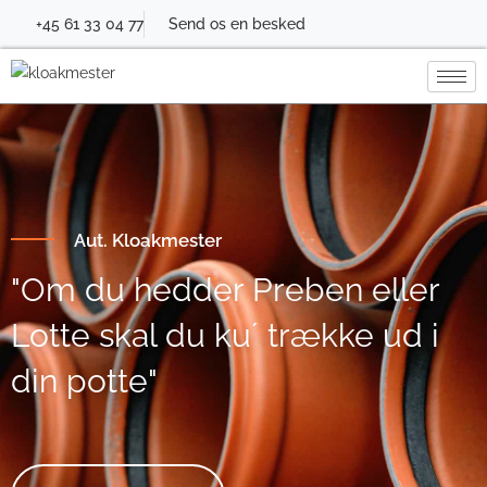
+45 61 33 04 77
Send os en besked
Aut. Kloakmester
"Om du hedder Preben eller
Lotte skal du ku´ trække ud i
din potte"