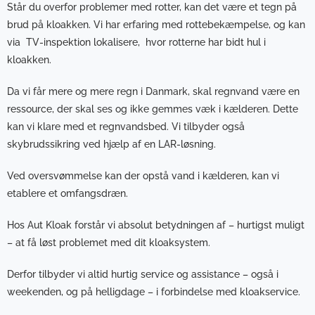
Står du overfor problemer med
rotter
, kan det være et tegn på
brud på kloakken. Vi har erfaring med rottebekæmpelse, og kan
via
TV-inspektion
lokalisere, hvor rotterne har bidt hul i
kloakken.
Da vi får mere og mere regn i Danmark, skal regnvand være en
ressource, der skal ses og ikke gemmes væk i kælderen. Dette
kan vi klare med et
regnvandsbed
. Vi tilbyder også
skybrudssikring ved hjælp af en
LAR-løsning.
Ved oversvømmelse kan der opstå vand i kælderen, ka
n vi
etablere et
omfangsdræn
.
Hos Aut Kloak forstår vi absolut betydningen af – hurtigst muligt
– at få løst problemet med dit kloaksystem.
Derfor tilbyder vi altid hurtig service og assistance – også i
weekenden, og på helligdage – i forbindelse med kloakservice.