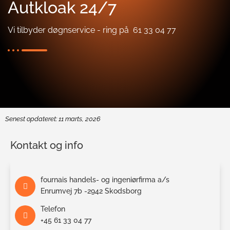
Autkloak 24/7
Vi tilbyder døgnservice - ring på 61 33 04 77
Senest opdateret: 11 marts, 2026
Kontakt og info
fournais handels- og ingeniørfirma a/s
Enrumvej 7b -2942 Skodsborg
Telefon
+45 61 33 04 77