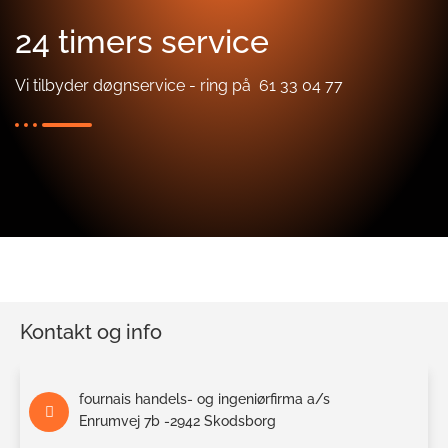
24 timers service
Vi tilbyder døgnservice - ring på 61 33 04 77
autkloak Google
Kontakt og info
fournais handels- og ingeniørfirma a/s
Enrumvej 7b -2942 Skodsborg